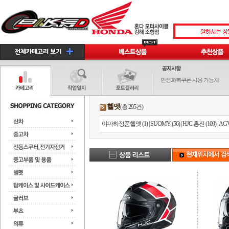
민생회복쿠폰 사용 가능처
헬멧
(총 295건)
야마하정품헬멧 (1)
|
SUOMY (56)
|
HJC 홍진 (109)
|
AGV