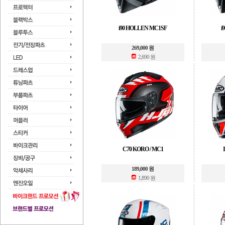
i90 HOLLEN MC1SF
i
269,000 원
2,690 원
C70 KORO / MC1
189,000 원
1,890 원