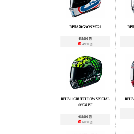
RPHA 70 GAON MC21
RPH
495,000 원
4,950 원
RPHA 11 CRUTCHLOW SPECIAL
RPHA 
/ MC4HSF
605,000 원
6,050 원