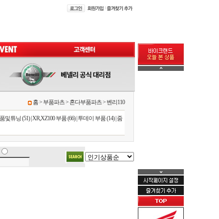
홈
>
부품파츠
>
혼다부품파츠
>
벤리110
부품및튜닝 (51)
|
XR,XZ100 부품 (66)
|
투데이 부품 (14)
|
줌