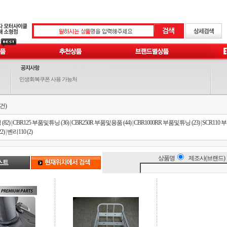
민생회복쿠폰 사용 가능처
2건)
82)
|
CBR125 부품및튜닝 (36)
|
CBR250R 부품및용품 (44)
|
CBR1000RR 부품및튜닝 (23)
|
SCR110 
2)
|
벤리110 (2)
상품명
제조사(브랜드)