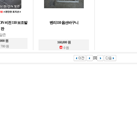
ON 비전 110 보조발
벤리110 옵션바구니
판
알존
,000 원
160,000 원
700 원
0 원
[1]