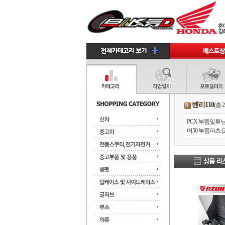
벤리110
(총 
PCX 부품및튜닝 (
머50 부품파츠 (2