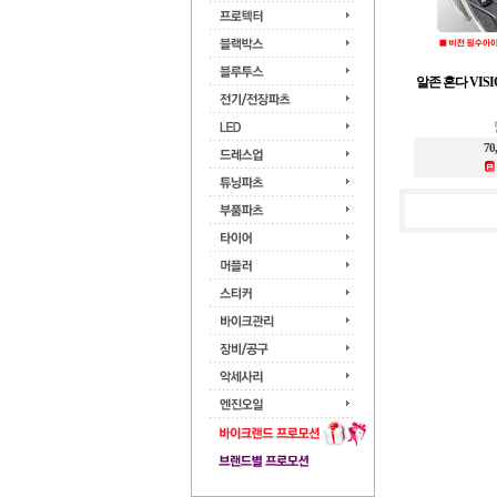
알존 혼다 VISI
70