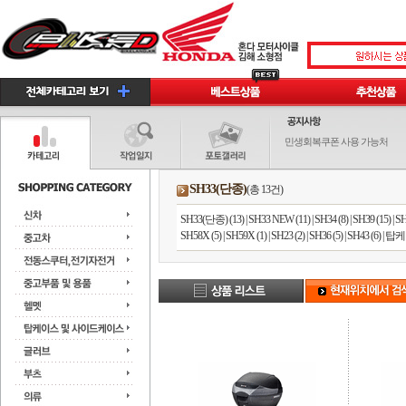
민생회복쿠폰 사용 가능처
SH33(단종)
(총 13건)
SH33(단종) (13)
|
SH33 NEW (11)
|
SH34 (8)
|
SH39 (15)
|
SH
SH58X (5)
|
SH59X (1)
|
SH23 (2)
|
SH36 (5)
|
SH43 (6)
|
탑케이