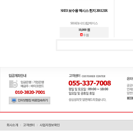
SH33 보수용 엑시스 힌지 201121R
SHAD(샤드)탑케이스
10,000 원
0 원