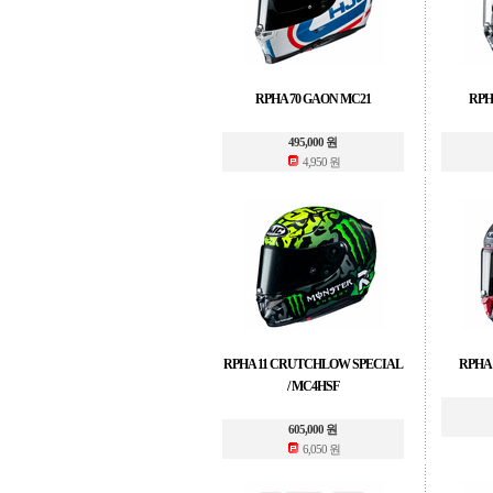
RPHA 70 GAON MC21
RPH
495,000 원
4,950 원
RPHA 11 CRUTCHLOW SPECIAL
RPHA 
/ MC4HSF
605,000 원
6,050 원