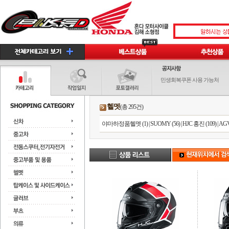
민생회복쿠폰 사용 가능처
헬멧
(총 295건)
야마하정품헬멧 (1)
|
SUOMY (56)
|
HJC 홍진 (109)
|
AGV