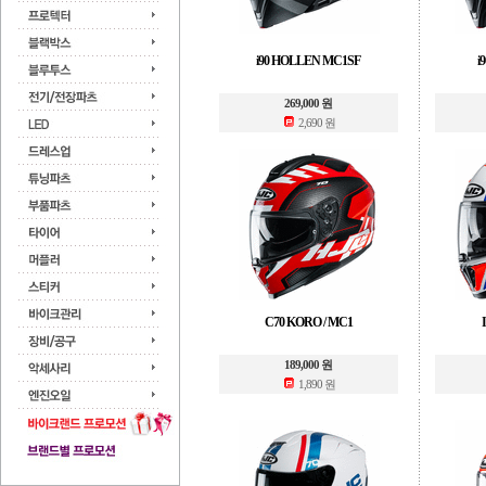
i90 HOLLEN MC1SF
i
269,000 원
2,690 원
C70 KORO / MC1
189,000 원
1,890 원