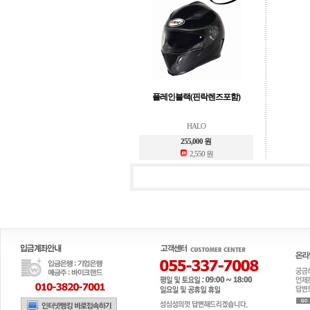
플레인블랙(핀락렌즈포함)
HALO
255,000 원
2,550 원