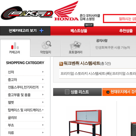
민생회복쿠폰 사용 가능처
워크벤취 시스템세트
(총 5건)
프리미엄 스토라지 시스템세트 (46)
|
프리미엄 스토라지