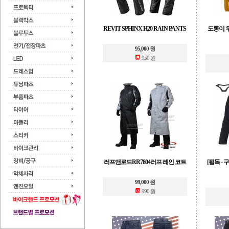
REVIT SPHINX H20 RAIN PANTS
도롱이 우
95,000 원
950 원
러프앤로드RR7804러프 레인 코트
[필독 -
99,000 원
990 원