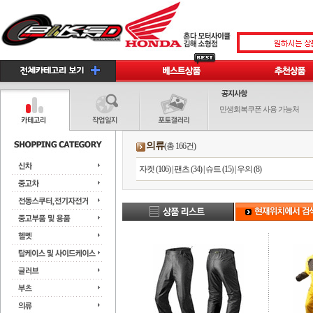
민생회복쿠폰 사용 가능처
의류
(총 166건)
자켓 (106)
|
팬츠 (34)
|
슈트 (15)
|
우의 (8)