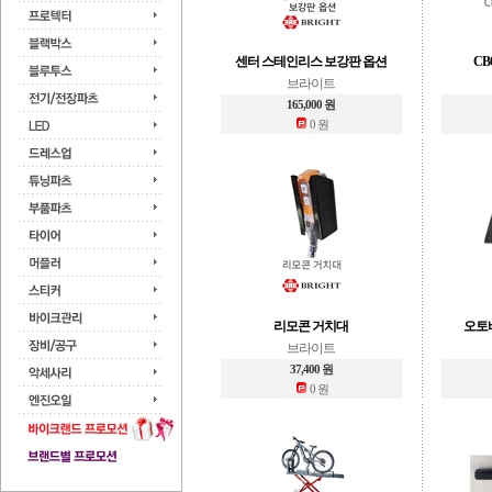
센터 스테인리스 보강판 옵션
CB
브라이트
165,000 원
0 원
리모콘 거치대
오토
브라이트
37,400 원
0 원