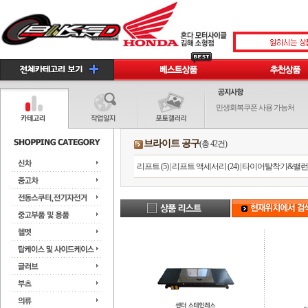
민생회복쿠폰 사용 가능처
브라이트 공구
(총 42건)
리프트 (5)
|
리프트 액세서리 (24)
|
타이어탈착기&밸런서 