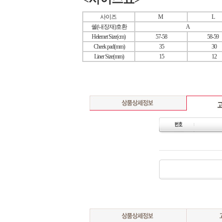
사이즈
M
L
쉘(내장재)호환
A
Helemet Size(cm)
57-58
58-59
Cheek pad(mm)
35
30
Liner Size(mm)
15
12