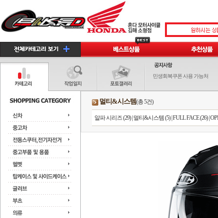
민생회복쿠폰 사용 가능처
멀티&시스템
(총 5건)
알파 시리즈 (29)
|
멀티&시스템 (5)
|
FULL FACE (26)
|
OPE