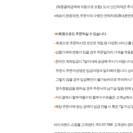
(최종결제금액에 자동으로 포함). 도서 산간직역은 추가
배송이 완료되면
,
주문서의 수령인 연락처로
(
휴대폰번호
●
비회원으로도 주문하실 수 있습니다.
●
회원으로 주문하시면 포인트 적립 등 다양한 서비스를 
●
상품가격에 변동이 있을 경우 주문일자의 가격을 적용합
●
온라인 계좌입금시 7일이내에 송금해 주시기 바랍니다.
●
주문시 주문자성명은 입금자명과 일치해야 합니다. 상이
그렇지 않을 경우 입금확인이 불가능하므로 주의하시기
영수증발급을 원하실 경우 주문서의 남기실 말씀 란에 
카드결제시 할부개월수와 할부수수료율은 고객님께서 
●
해당 주문서에 맞는 금액이 입금 안될 시 혹은 7일 이상
●
바이크랜드 쇼핑몰 고객센터
: 055-337-7008
고객센터 관