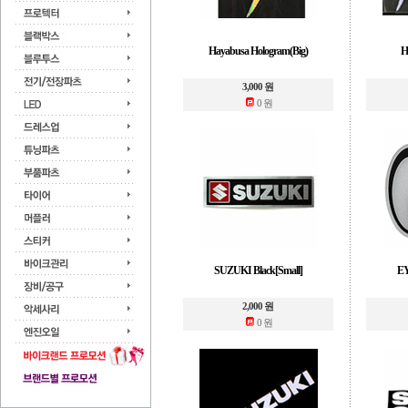
Hayabusa Hologram(Big)
H
3,000 원
0 원
SUZUKI Black[Small]
E
2,000 원
0 원