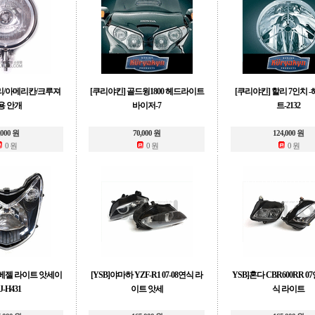
할리/아메리칸/크루져
[쿠리야킨] 골드윙1800 헤드라이트
[쿠리야킨] 할리 7인치 
용 안개
바이저-7
트-2132
,000 원
70,000 원
124,000 원
0 원
0 원
0 원
베젤 라이트 앗세이
[YSB]야마하 YZF-R1 07-08연식 라
YSB]혼다 CBR600RR 0
J-H431
이트 앗세
식 라이트