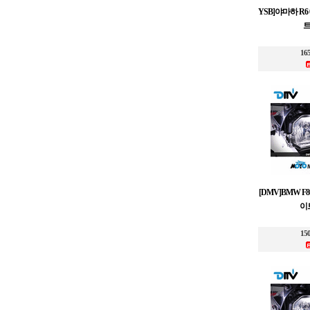
YSB]야마하 R6
트
16
[DMV]BMW F80
이
15