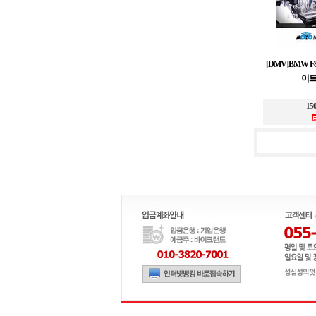
[DMV]BMW F8
이트
15