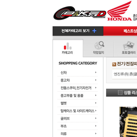
전기/전장
엔진류 (8)
|
혼(클락