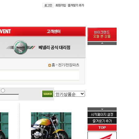
홈
>
전기/전장파츠