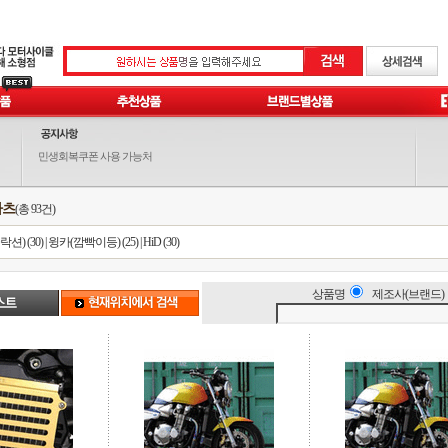
민생회복쿠폰 사용 가능처
파츠
(총 93건)
션) (30)
|
윙카(깜빡이등) (25)
|
HiD (30)
상품명
제조사(브랜드)