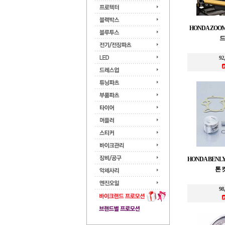
HONDA ZO
드(
92
HONDA BENLY
톤 킷
98