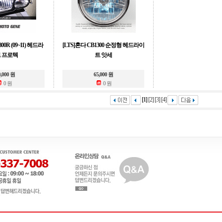
00R (09~11) 헤드라
[LTS]혼다 CB1300 순정형 헤드라이
 프로텍
트 앗세
0,000 원
65,000 원
0 원
0 원
[1]
[2]
[3]
[4]