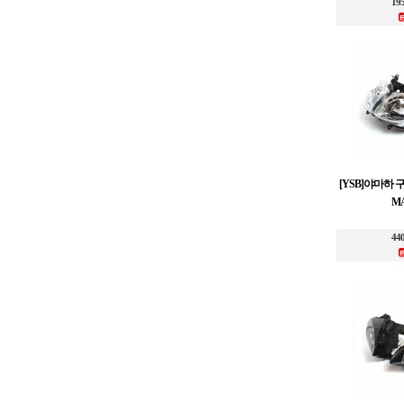
19
[YSB]야마하 구형
MA
44