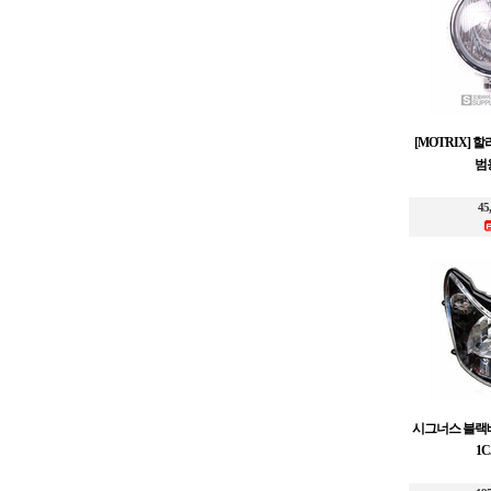
[MOTRIX] 
범
45
시그너스 블랙
1C