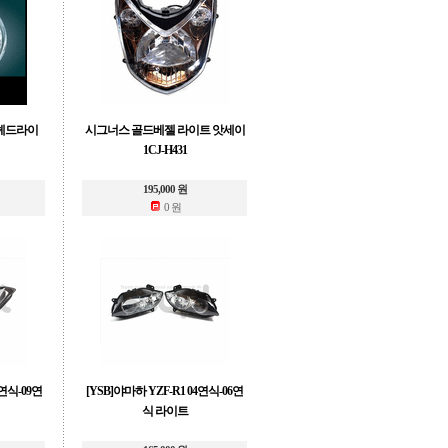
-헤드라이
시그너스 골드베젤 라이트 앗세이
1CJ-H431
195,000 원
0 원
7연식-09연
[YSB]야마하 YZF-R1 04연식-06연
식 라이트