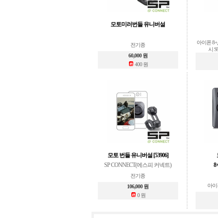
모토미러번들 유니버설
아이폰 8+,7+
전기종
시 S9
60,000 원
400 원
모토 번들 유니버설 [53906]
SP CONNECT(에스피 커넥트)
8
전기종
아이폰8
106,000 원
0 원