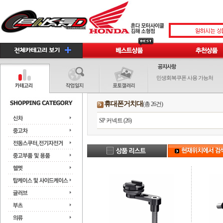
민생회복쿠폰 사용 가능처
휴대폰거치대
(총 26건)
SP 커넥트 (26)