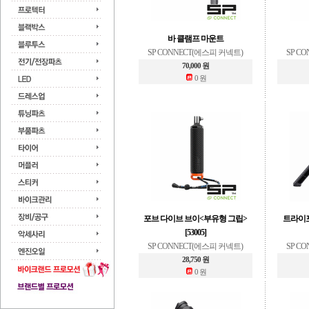
바 클램프 마운트
SP CONNECT(에스피 커넥트)
SP C
70,000 원
0 원
포브 다이브 브이<부유형 그립>
트라이포
[53005]
SP CONNECT(에스피 커넥트)
SP C
28,750 원
0 원