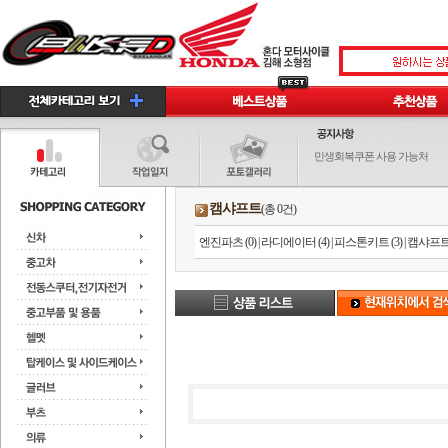
민생회복쿠폰 사용 가능처
캠샤프트
(총 0건)
엔진파츠 (0)
|
라디에이터 (4)
|
피스톤키트 (3)
|
캠샤프트 