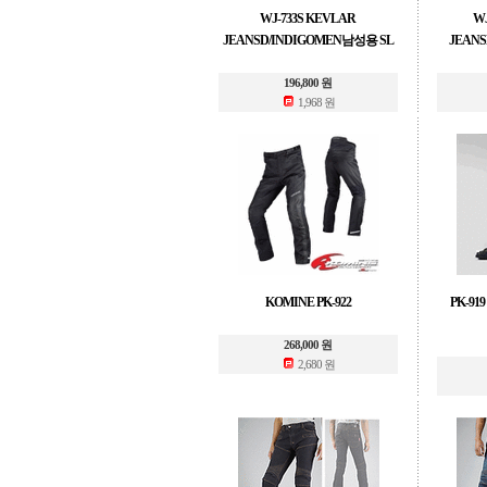
WJ-733S KEVLAR
WJ
JEANSD/INDIGOMEN남성용 SL
JEAN
196,800 원
1,968 원
KOMINE PK-922
PK-919
268,000 원
2,680 원