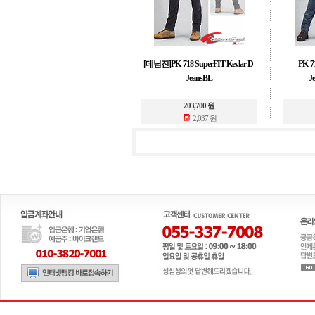
[데님진]PK-718 SuperFIT Kevlar D-
PK-7
JeansBL
J
203,700 원
2,037 원