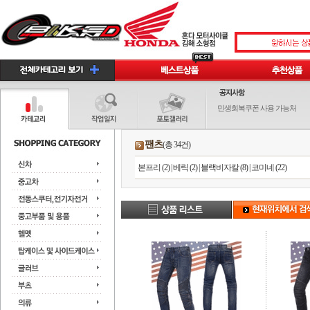
민생회복쿠폰 사용 가능처
팬츠
(총 34건)
본프리 (2)
|
베릭 (2)
|
블랙비자칼 (8)
|
코미네 (22)