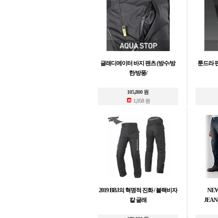
글래디에이터 바지 팬츠 (방수/방
툰드라 팬
한/방풍/
105,800 원
1,058 원
2019 BBJ의 혁명적 진화 / 블랙비자
NEW
칼 글래
JEA