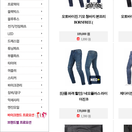
오토바이진 기모 청바지 본프리
오토바이
BORNFREE (
189,000 원
1,890 원
[단품 파격 할인] / 네오플러스 라이
제다이진 
더진 B
139,000 원
1,390 원