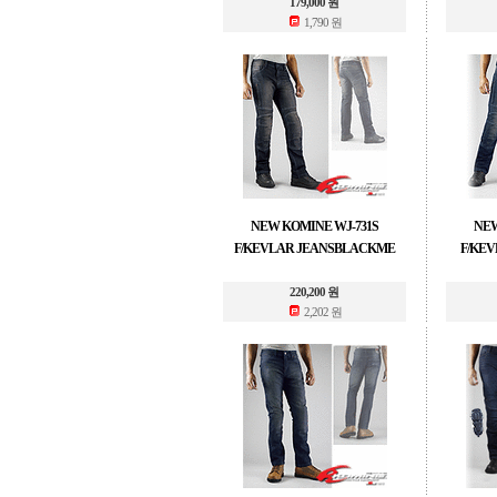
179,000 원
1,790 원
NEW KOMINE WJ-731S
NEW
F/KEVLAR JEANSBLACKME
F/KE
220,200 원
2,202 원