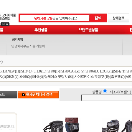
민생회복쿠폰 사용 가능처
건)
SH33 NEW (11)
|
SH34 (8)
|
SH39 (15)
|
SH40 (17)
|
SH40 CARGO (9)
|
SH40 ALU LOOK (1)
|
SH42 (1)
|
SH44
 (1)
|
SH23 (2)
|
SH36 (5)
|
SH43 (6)
|
탑케이스 핏팅킷 (66)
|
사이드케이스 핏팅킷 (19)
|
줄루팩 (7)
|
세미 
상품명
제조사(브랜드)