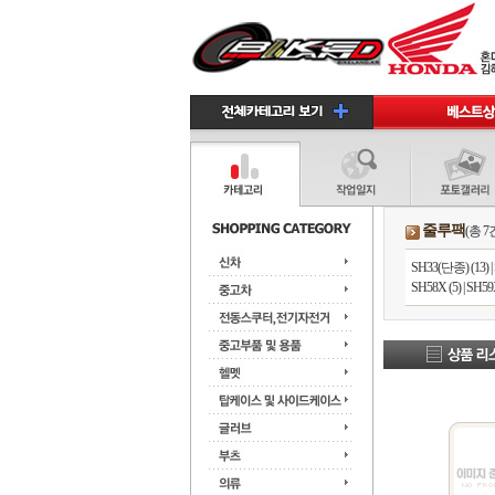
줄루팩
(총 7
SH33(단종) (13)
|
SH58X (5)
|
SH59X