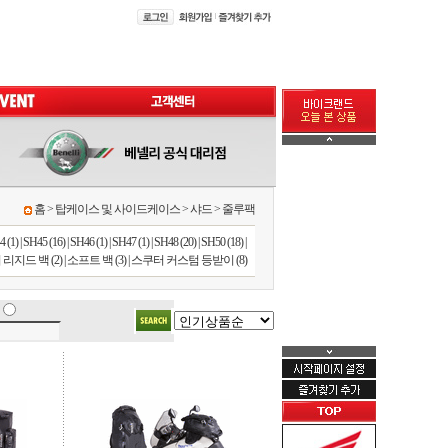
홈
>
탑케이스 및 사이드케이스
>
샤드
>
줄루팩
 (1)
|
SH45 (16)
|
SH46 (1)
|
SH47 (1)
|
SH48 (20)
|
SH50 (18)
|
리지드 백 (2)
|
소프트 백 (3)
|
스쿠터 커스텀 등받이 (8)