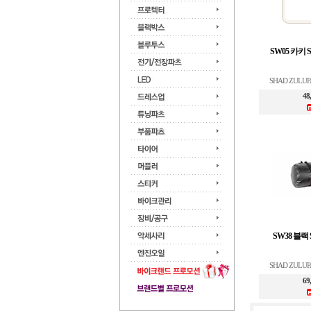
SW05 카키 S
SHAD ZULU
48
SW38 블랙 
SHAD ZULU
69