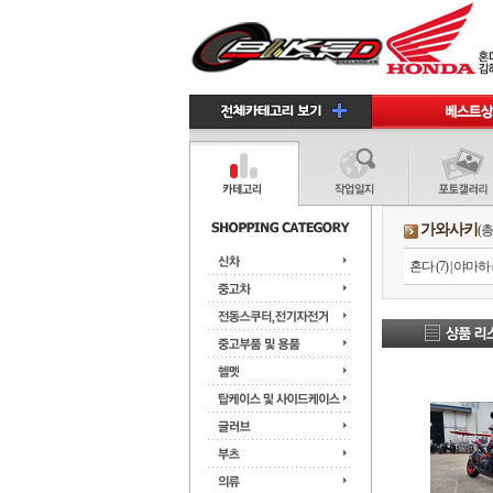
가와사키
(총
혼다 (7)
|
야마하 (