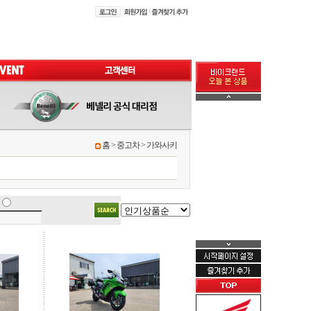
홈
>
중고차
>
가와사키