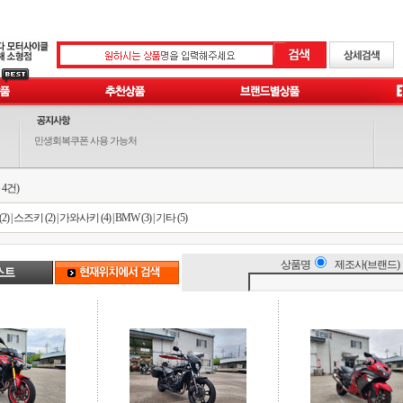
민생회복쿠폰 사용 가능처
 4건)
2)
|
스즈키 (2)
|
가와사키 (4)
|
BMW (3)
|
기타 (5)
상품명
제조사(브랜드)