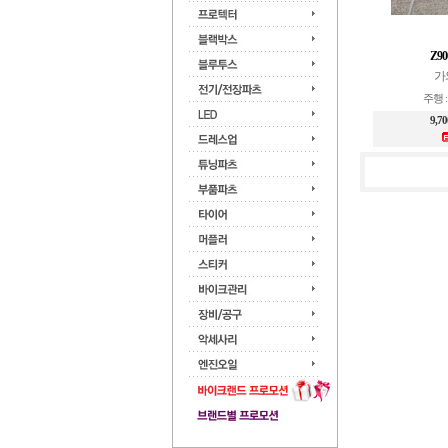
Z90
가
주행 : 
9,7