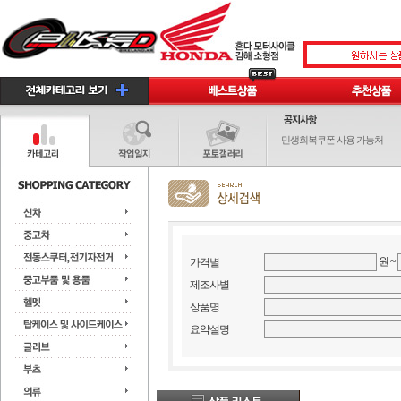
민생회복쿠폰 사용 가능처
원 ~
가격별
제조사별
상품명
요약설명