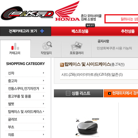
민생회복쿠폰 사용 가능처
탑케이스 및 사이드케이스
(총 274건)
샤드 (256)
|
라이더마트 (6)
|
GIVI (0)
|
알존 (1)