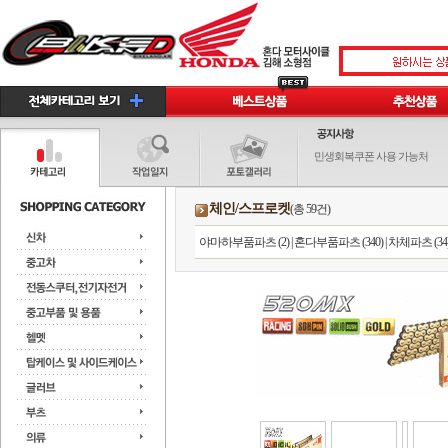
민생회복쿠폰 사용 가능처
체인/스프로켓
(총 59건)
야마하부품파츠 (2)
|
혼다부품파츠 (340)
|
차체파츠 (34