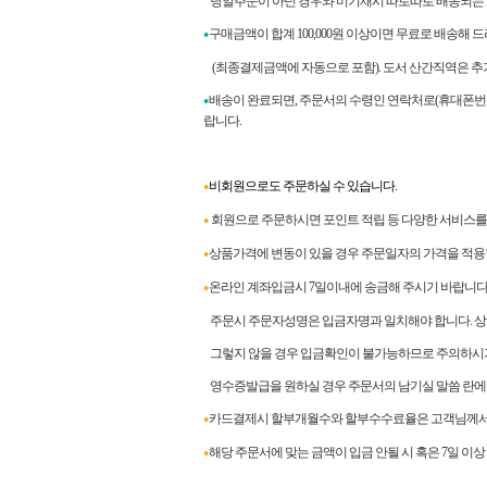
당일주문이 아닌 경우와 미기재시 따로따로 배송되는 
구매금액이 합계
100,000
원 이상이면 무료로 배송해 
●
(최종결제금액에 자동으로 포함). 도서 산간직역은 추
배송이 완료되면
,
주문서의 수령인 연락처로
(
휴대폰번
●
랍니다
.
비회원으로도 주문하실 수 있습니다.
●
회원으로 주문하시면 포인트 적립 등 다양한 서비스를 
●
상품가격에 변동이 있을 경우 주문일자의 가격을 적용
●
온라인 계좌입금시 7일이내에 송금해 주시기 바랍니다
●
주문시 주문자성명은 입금자명과 일치해야 합니다. 상이
그렇지 않을 경우 입금확인이 불가능하므로 주의하시
영수증발급을 원하실 경우 주문서의 남기실 말씀 란에
카드결제시 할부개월수와 할부수수료율은 고객님께서 
●
해당 주문서에 맞는 금액이 입금 안될 시 혹은 7일 이
●