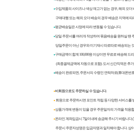
수입제품의 사이즈나 색상 재고가 없는 경우, 해외 오더
●
구매대행 또는 해외 오더 배송의 경우 배송은 지역에 따라 
평균배송일은 사정에 따라 변동될 수 있습니다.
●
당일 주문서를 여러개 작성하여 묶음배송을 원하실 땐 
●
당일주문이 아닌 경우와 미기재시 따로따로 배송되는 것
구매금액이 합계
100,000
원 이상이면 무료로 배송해 드
●
(최종결제금액에 자동으로 포함). 도서 산간직역은 추가
배송이 완료되면
,
주문서의 수령인 연락처로
(
휴대폰번호
●
비회원으로도 주문하실 수 있습니다.
●
회원으로 주문하시면 포인트 적립 등 다양한 서비스를 
●
상품가격에 변동이 있을 경우 주문일자의 가격을 적용합
●
온라인 계좌입금시 7일이내에 송금해 주시기 바랍니다.
●
주문시 주문자성명은 입금자명과 일치해야 합니다. 상이