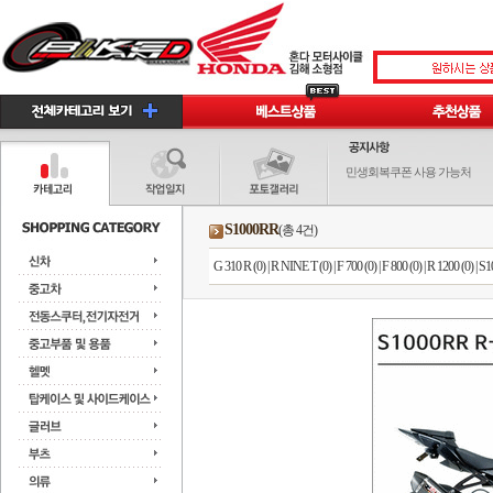
민생회복쿠폰 사용 가능처
S1000RR
(총 4건)
G 310 R (0)
|
R NINE T (0)
|
F 700 (0)
|
F 800 (0)
|
R 1200 (0)
|
S1