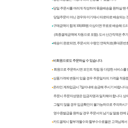
당일 주문서를 여러개 작성하여 묶음배송을 원하실 땐 
●
당일주문이 아닌 경우와 미기재시 따로따로 배송되는 것
구매금액이 합계
100,000
원 이상이면 무료로 배송해 드
●
(최종결제금액에 자동으로 포함). 도서 산간직역은 추가
배송이 완료되면
,
주문서의 수령인 연락처로
(
휴대폰번호
●
비회원으로도 주문하실 수 있습니다.
●
회원으로 주문하시면 포인트 적립 등 다양한 서비스를 
●
상품가격에 변동이 있을 경우 주문일자의 가격을 적용
●
온라인 계좌입금시 7일이내에 송금해 주시기 바랍니다.
●
주문시 주문자성명은 입금자명과 일치해야 합니다. 상이
그렇지 않을 경우 입금확인이 불가능하므로 주의하시기
영수증발급을 원하실 경우 주문서의 남기실 말씀 란에 
카드결제시 할부개월수와 할부수수료율은 고객님께서 
●