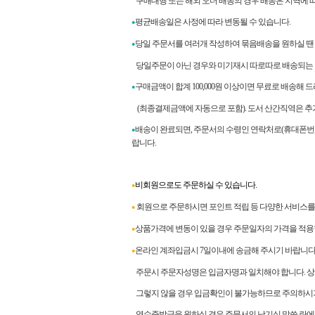
구매대행 또는 해외 오더 배송의 경우 배송은 지역에 따라
평균배송일은 사정에 따라 변동될 수 있습니다.
●
당일 주문서를 여러개 작성하여 묶음배송을 원하실 땐
●
당일주문이 아닌 경우와 미기재시 따로따로 배송되는 
구매금액이 합계
100,000
원 이상이면 무료로 배송해 
●
(최종결제금액에 자동으로 포함). 도서 산간직역은 추
배송이 완료되면
,
주문서의 수령인 연락처로
(
휴대폰번
●
랍니다
.
비회원으로도 주문하실 수 있습니다.
●
회원으로 주문하시면 포인트 적립 등 다양한 서비스를 
●
상품가격에 변동이 있을 경우 주문일자의 가격을 적용
●
온라인 계좌입금시 7일이내에 송금해 주시기 바랍니다
●
주문시 주문자성명은 입금자명과 일치해야 합니다. 상이
그렇지 않을 경우 입금확인이 불가능하므로 주의하시
영수증발급을 원하실 경우 주문서의 남기실 말씀 란에