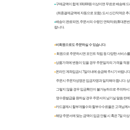
구매금액이 합계
100,000
원 이상이면 무료로 배송해 
●
(최종결제금액에 자동으로 포함). 도서 산간직역은 추
배송이 완료되면
,
주문서의 수령인 연락처로
(
휴대폰번
●
랍니다
.
비회원으로도 주문하실 수 있습니다.
●
회원으로 주문하시면 포인트 적립 등 다양한 서비스를 
●
상품가격에 변동이 있을 경우 주문일자의 가격을 적용
●
온라인 계좌입금시 7일이내에 송금해 주시기 바랍니다
●
주문시 주문자성명은 입금자명과 일치해야 합니다. 상이
그렇지 않을 경우 입금확인이 불가능하므로 주의하시
영수증발급을 원하실 경우 주문서의 남기실 말씀 란에
카드결제시 할부개월수와 할부수수료율은 고객님께서 
●
해당 주문서에 맞는 금액이 입금 안될 시 혹은 7일 이
●