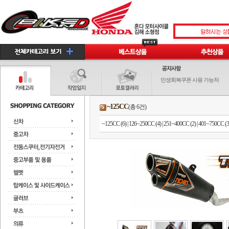
민생회복쿠폰 사용 가능처
~125CC
(총 6건)
~125CC (6)
|
126~250CC (4)
|
251~400CC (2)
|
401~750CC (3