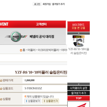
YZF-R6 '10~'18머플
홈
>
머플러
>
아크라포빅머플러
>
야마하 YAMAHA
러 슬립온티탄
YZF-R6 '10~'18머플러 슬립온티탄
판매가격
\ 1,060,000
상품코드
S-Y6SO9-HASZ
0
개의 상품평이 있습니다.
상품평