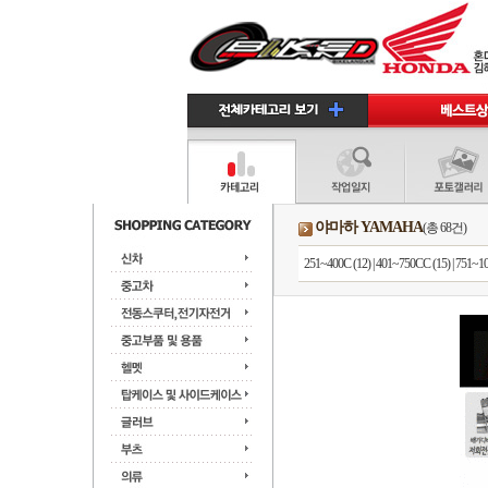
야마하 YAMAHA
(총 68건)
251~400C (12)
|
401~750CC (15)
|
751~10