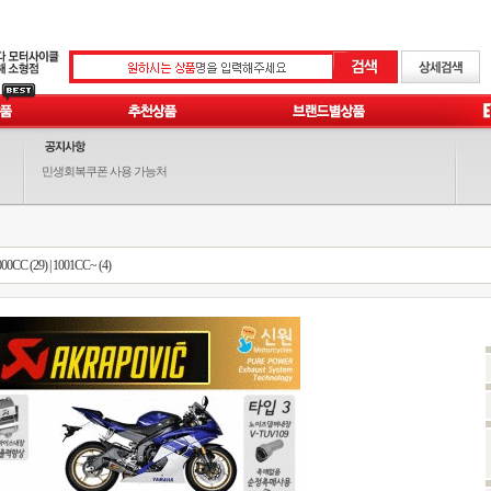
민생회복쿠폰 사용 가능처
00CC (29)
|
1001CC~ (4)