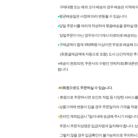
구매대행 또는 해외 오더 배송의 경우 배송은 지역에 따라
평균배송일은 사정에 따라 변동될 수 있습니다.
●
당일 주문서를 여러개 작성하여 묶음배송을 원하실 땐
●
당일주문이 아닌 경우와 미기재시 따로따로 배송되는 
구매금액이 합계
100,000
원 이상이면 무료로 배송해 
●
(최종결제금액에 자동으로 포함). 도서 산간직역은 추
배송이 완료되면
,
주문서의 수령인 연락처로
(
휴대폰번
●
랍니다
.
비회원으로도 주문하실 수 있습니다.
●
회원으로 주문하시면 포인트 적립 등 다양한 서비스를 
●
상품가격에 변동이 있을 경우 주문일자의 가격을 적용
●
온라인 계좌입금시 7일이내에 송금해 주시기 바랍니다
●
주문시 주문자성명은 입금자명과 일치해야 합니다. 상이
그렇지 않을 경우 입금확인이 불가능하므로 주의하시