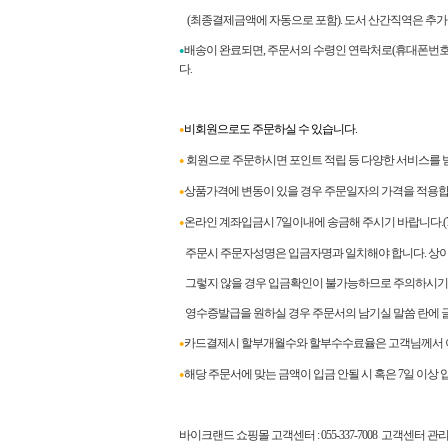
(최종결제금액에 자동으로 포함). 도서 산간직역은 추가
배송이 완료되면
,
주문서의 수령인 연락처로
(
휴대폰번호
●
다
.
비회원으로도 주문하실 수 있습니다.
●
회원으로 주문하시면 포인트 적립 등 다양한 서비스를 받
●
상품가격에 변동이 있을 경우 주문일자의 가격을 적용합
●
온라인 계좌입금시 7일이내에 송금해 주시기 바랍니다.
●
주문시 주문자성명은 입금자명과 일치해야 합니다. 상이할
그렇지 않을 경우 입금확인이 불가능하므로 주의하시기
영수증발급을 원하실 경우 주문서의 남기실 말씀 란에 
카드결제시 할부개월수와 할부수수료율은 고객님께서 이
●
해당 주문서에 맞는 금액이 입금 안될 시 혹은 7일 이상
●
바이크랜드 쇼핑몰 고객센터
: 055-337-7008
고객센터 관