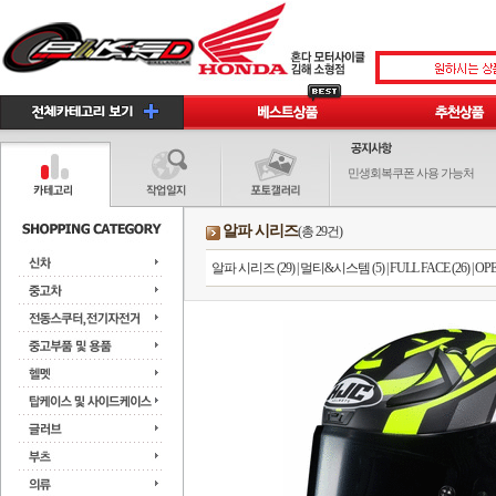
민생회복쿠폰 사용 가능처
알파 시리즈
(총 29건)
알파 시리즈 (29)
|
멀티&시스템 (5)
|
FULL FACE (26)
|
OPE