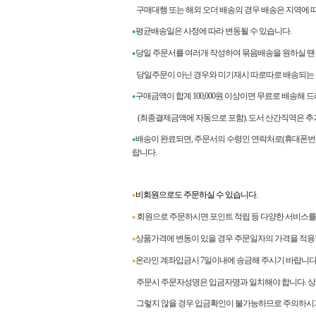
구매대행 또는 해외 오더 배송의 경우 배송은 지역에 따라
평균배송일은 사정에 따라 변동될 수 있습니다.
●
당일 주문서를 여러개 작성하여 묶음배송을 원하실 땐
●
당일주문이 아닌 경우와 미기재시 따로따로 배송되는 
구매금액이 합계
100,000
원 이상이면 무료로 배송해 
●
(최종결제금액에 자동으로 포함). 도서 산간직역은 추
배송이 완료되면
,
주문서의 수령인 연락처로
(
휴대폰번
●
랍니다
.
비회원으로도 주문하실 수 있습니다.
●
회원으로 주문하시면 포인트 적립 등 다양한 서비스를 
●
상품가격에 변동이 있을 경우 주문일자의 가격을 적용
●
온라인 계좌입금시 7일이내에 송금해 주시기 바랍니다
●
주문시 주문자성명은 입금자명과 일치해야 합니다. 상이
그렇지 않을 경우 입금확인이 불가능하므로 주의하시