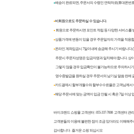
배송이 완료되면
,
주문서의 수령인 연락처로
(
휴대폰번호
●
비회원으로도 주문하실 수 있습니다.
●
회원으로 주문하시면 포인트 적립 등 다양한 서비스를 받
●
상품가격에 변동이 있을 경우 주문일자의 가격을 적용합
●
온라인 계좌입금시 7일이내에 송금해 주시기 바랍니다.
●
주문시 주문자성명은 입금자명과 일치해야 합니다. 상이할
그렇지 않을 경우 입금확인이 불가능하므로 주의하시기
영수증발급을 원하실 경우 주문서의 남기실 말씀 란에 
카드결제시 할부개월수와 할부수수료율은 고객님께서 이
●
해당 주문서에 맞는 금액이 입금 안될 시 혹은 7일 이상
●
바이크랜드 쇼핑몰 고객센터
: 055-337-7008
고객센터 관
고객분들의 이용에 불편한 점이 조금 있더라도 이해해주시
감사합니다
.
즐거운 쇼핑 되십시오