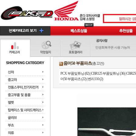
민생회복쿠폰 사용 가능처
줌머50 부품파츠
(총 22건)
PCX 부품및튜닝 (82)
|
CBR125 부품및튜닝 (36)
|
CBR2
머50 부품파츠 (22)
|
벤리110 (2)