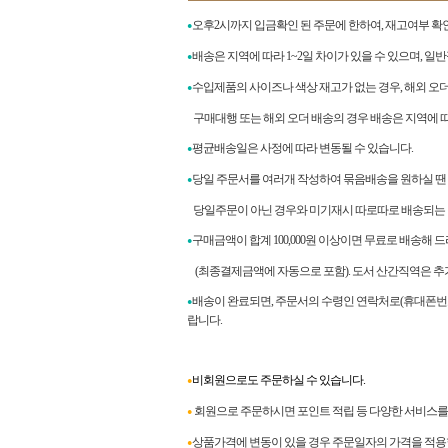
오후2시까지 입금확인 된 주문에 한하여, 재고여부 확
●
배송은 지역에 따라 1~2일 차이가 있을 수 있으며, 일
●
수입제품의 사이즈나 색상 재고가 없는 경우, 해외 오
●
구매대행 또는 해외 오더 배송의 경우 배송은 지역에 따라
평균배송일은 사정에 따라 변동될 수 있습니다.
●
당일 주문서를 여러개 작성하여 묶음배송을 원하실 땐
●
당일주문이 아닌 경우와 미기재시 따로따로 배송되는 
구매금액이 합계
100,000
원 이상이면 무료로 배송해 
●
(최종결제금액에 자동으로 포함). 도서 산간직역은 추
배송이 완료되면
,
주문서의 수령인 연락처로
(
휴대폰번
●
랍니다
.
비회원으로도 주문하실 수 있습니다.
●
회원으로 주문하시면 포인트 적립 등 다양한 서비스를 
●
상품가격에 변동이 있을 경우 주문일자의 가격을 적용
●