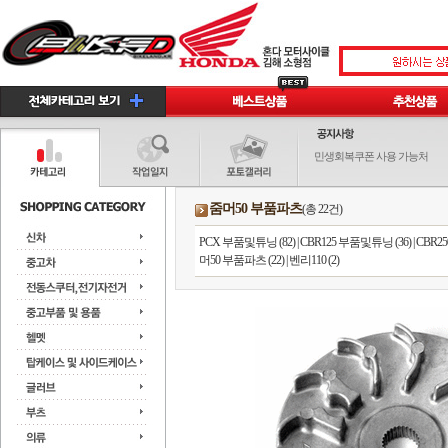
민생회복쿠폰 사용 가능처
줌머50 부품파츠
(총 22건)
PCX 부품및튜닝 (82)
|
CBR125 부품및튜닝 (36)
|
CBR2
머50 부품파츠 (22)
|
벤리110 (2)