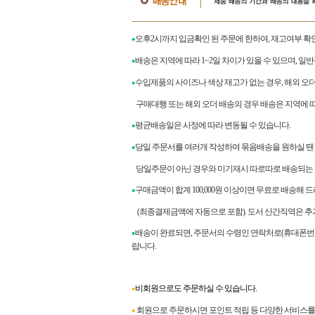
오후2시까지 입금확인 된 주문에 한하여, 재고여부 확
●
배송은 지역에 따라 1~2일 차이가 있을 수 있으며, 일
●
수입제품의 사이즈나 색상 재고가 없는 경우, 해외 오
●
구매대행 또는 해외 오더 배송의 경우 배송은 지역에 따라
평균배송일은 사정에 따라 변동될 수 있습니다.
●
당일 주문서를 여러개 작성하여 묶음배송을 원하실 땐
●
당일주문이 아닌 경우와 미기재시 따로따로 배송되는 
구매금액이 합계
100,000
원 이상이면 무료로 배송해 
●
(최종결제금액에 자동으로 포함). 도서 산간직역은 추
배송이 완료되면
,
주문서의 수령인 연락처로
(
휴대폰번
●
랍니다
.
비회원으로도 주문하실 수 있습니다.
●
회원으로 주문하시면 포인트 적립 등 다양한 서비스를 
●