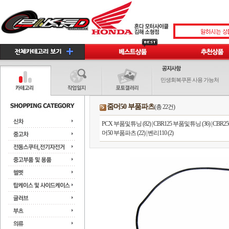
민생회복쿠폰 사용 가능처
줌머50 부품파츠
(총 22건)
PCX 부품및튜닝 (82)
|
CBR125 부품및튜닝 (36)
|
CBR2
머50 부품파츠 (22)
|
벤리110 (2)