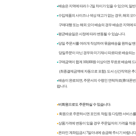
배송은 지역에 따라 1~2일 차이가 있을 수 있으며, 일
●
수입제품의 사이즈나 색상 재고가 없는 경우, 해외 오
●
구매대행 또는 해외 오더 배송의 경우 배송은 지역에 따라
평균배송일은 사정에 따라 변동될 수 있습니다.
●
당일 주문서를 여러개 작성하여 묶음배송을 원하실 땐
●
당일주문이 아닌 경우와 미기재시 따로따로 배송되는 
구매금액이 합계
100,000
원 이상이면 무료로 배송해 
●
(최종결제금액에 자동으로 포함). 도서 산간직역은 추
배송이 완료되면
,
주문서의 수령인 연락처로
(
휴대폰번
●
랍니다
.
비회원으로도 주문하실 수 있습니다.
●
회원으로 주문하시면 포인트 적립 등 다양한 서비스를 
●
상품가격에 변동이 있을 경우 주문일자의 가격을 적용
●
온라인 계좌입금시 7일이내에 송금해 주시기 바랍니다
●