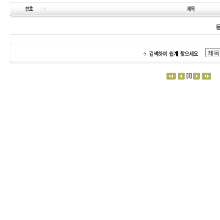
등
[1]